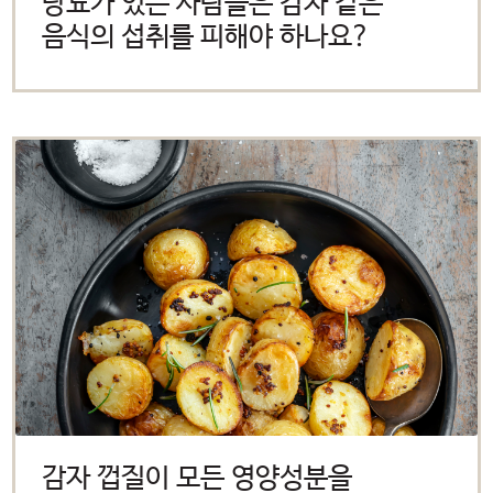
당뇨가 있는 사람들은 감자 같은
합니다. 이 외부링크는 제3자
음식의 섭취를 피해야 하나요?
웹사이트, 회사 또는 단체의 소유로
미국 감자협회는 연결된 링크
내용의 사실과 본질에 대한 책임을
지지 않습니다.
계속하려면 ‘확인’을 클릭하고,
사용 중인 potatoesusa-
korea.com 으로 돌아가려면
‘취소’를 눌러주시길 바랍니다.
OK
CANCEL
감자 껍질이 모든 영양성분을