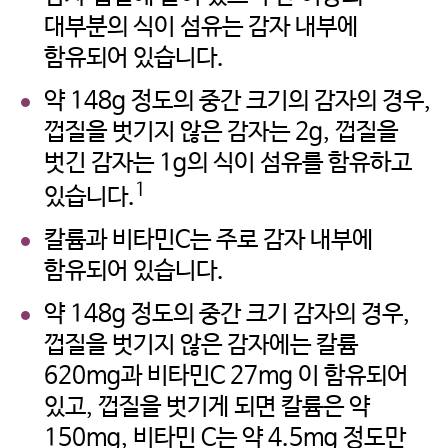
대부분의 식이 섬유는 감자 내부에
함유되어 있습니다.
약 148g 정도의 중간 크기의 감자의 경우,
껍질을 벗기지 않은 감자는 2g, 껍질을
벗긴 감자는 1g의 식이 섬유를 함유하고
미국 감자협회 경고
1
있습니다.
참고: 타사에서 관리하는 웹사이트
칼륨과 비타민C는 주로 감자 내부에
링크를 클릭했으며 미국 감자협회
함유되어 있습니다.
한국지사 웹사이트를 나가려고
합니다. 이 외부링크는 제3자
약 148g 정도의 중간 크기 감자의 경우,
웹사이트, 회사 또는 단체의 소유로
껍질을 벗기지 않은 감자에는 칼륨
미국 감자협회는 연결된 링크
620mg과 비타민C 27mg 이 함유되어
내용의 사실과 본질에 대한 책임을
있고, 껍질을 벗기게 되면 칼륨은 약
지지 않습니다.
150mg, 비타민 C는 약 4.5mg 정도만