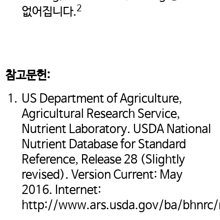
2
없어집니다.
계속하려면 ‘확인’을 클릭하고,
사용 중인 potatoesusa-
korea.com 으로 돌아가려면
‘취소’를 눌러주시길 바랍니다.
참고문헌:
US Department of Agriculture,
OK
CANCEL
Agricultural Research Service,
Nutrient Laboratory. USDA National
Nutrient Database for Standard
Reference, Release 28 (Slightly
revised). Version Current: May
2016. Internet:
http://www.ars.usda.gov/ba/bhnrc/