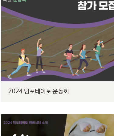
2024 팀포테이토 운동회