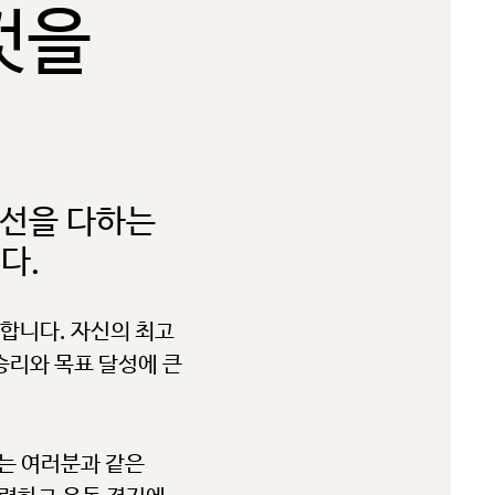
것을
최선을 다하는
다.
합니다. 자신의 최고
승리와 목표 달성에 큰
는 여러분과 같은