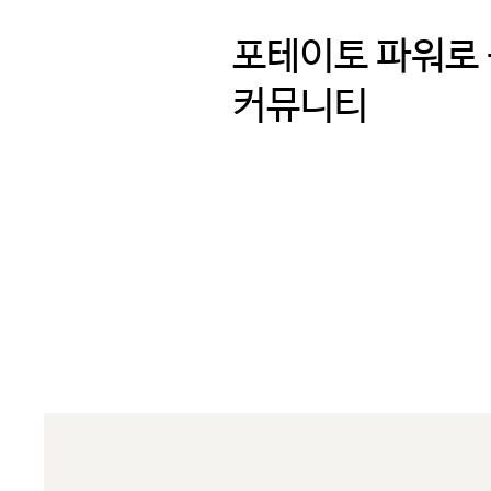
포테이토 파워로 
커뮤니티