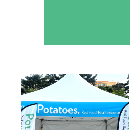
참고
감자협
제3
연결된