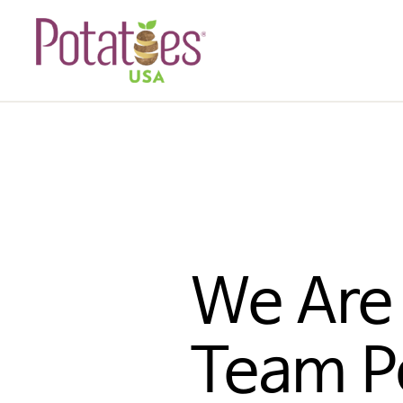
We Are
Team P