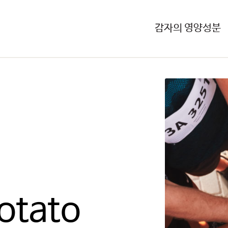
감자의 영양성분
 
otato 