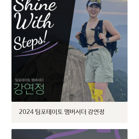
2024 팀포테이토 앰버서더 강연정