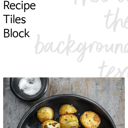
Recipe
th
Tiles
backgroun
Block
tex