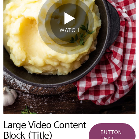
지지 않습니다.
계속하려면 ‘확인’을 클릭하고,
사용 중인 potatoesusa-
WATCH
korea.com 으로 돌아가려면
‘취소’를 눌러주시길 바랍니다.
OK
CANCEL
Large Video Content
BUTTON
Block (Title)