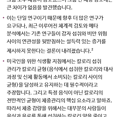
큰 차이가 없음을 발견했습니다.
이는 단일 연구이기 때문에 향후 더 많은 연구가
요구되나, 최근 이루어진 체계적 검토와 메타
미국 감자협회 경고
분석에서는 기존 연구들이 감자 섭취와 비만 위험
사이의 연관성을 뒷받침하는 설득력 있는 증거를
참고: 타사에서 관리하는 웹사이트
제시하지 못한다는 결론이 내려졌습니다.
2
링크를 클릭했으며 미국 감자협회
미국인을 위한 식생활 지침에서는 칼로리 섭취
한국지사 웹사이트를 나가려고 합니다.
관리가 칼로리 균형(음식에서 섭취한 칼로리와 대사
이 외부링크는 제3자 웹사이트, 회사
과정 및 신체 활동에서 소비되는 칼로리 사이의
또는 단체의 소유로 미국 감자협회는
균형)을 달성하고 유지하는 데 필수적이라고
연결된 링크 내용의 사실과 본질에 대한
주장합니다. 그리고 특정 음식이 아닌 칼로리의
책임을 지지 않습니다.
전반적인 균형이 체중관리의 핵심 요소라고 말하죠.
계속하려면 ‘확인’을 클릭하고, 사용
따라서 체중 감량을 위해서는 대부분의 사람들이
중인 potatoesusa-korea.com 으로
음식과 음료를 통해 섭취하는 칼로리 양을 줄이고