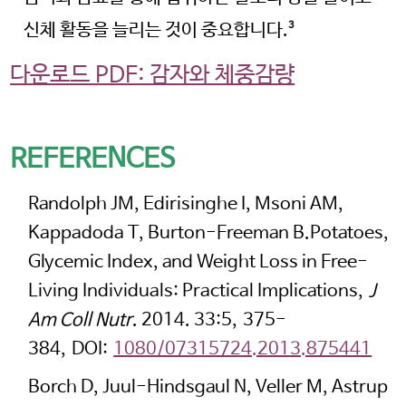
돌아가려면 ‘취소’를 눌러주시길
신체 활동을 늘리는 것이 중요합니다.
3
바랍니다.
다운로드 PDF: 감자와 체중감량
OK
CANCEL
REFERENCES
Randolph JM, Edirisinghe I, Msoni AM,
Kappadoda T, Burton-Freeman B.Potatoes,
Glycemic Index, and Weight Loss in Free-
Living Individuals: Practical Implications,
J
Am Coll Nutr
. 2014. 33:5, 375-
384, DOI:
1080/07315724.2013.875441
Borch D, Juul-Hindsgaul N, Veller M, Astrup