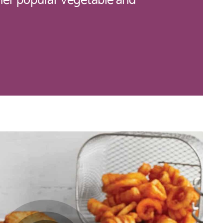
her popular vegetable and
sa-
랍니다.