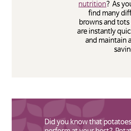
nutrition
? As yo
find many dif
browns and tots t
are instantly quic
and maintain a
savin
참고
감자협
제3
Did you know that potatoes
연결된