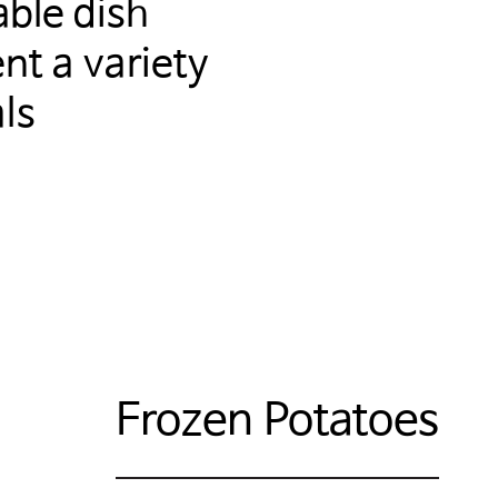
ble dish
nt a variety
ls
Frozen Potatoes