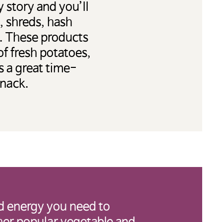
 story and you’ll
, shreds, hash
es. These products
 of fresh potatoes,
s a great time-
snack.
 미국
부링크는
협회는
d energy you need to
습니다.