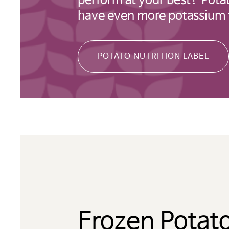
perform at your best? Pota
have even more potassium 
계속
kor
POTATO NUTRITION LABEL
Frozen Potat