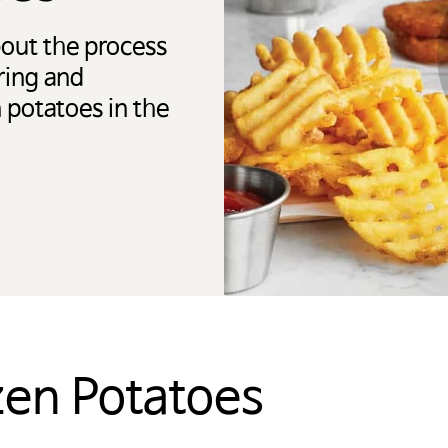
bout the process
ring and
 potatoes in the
zen Potatoes