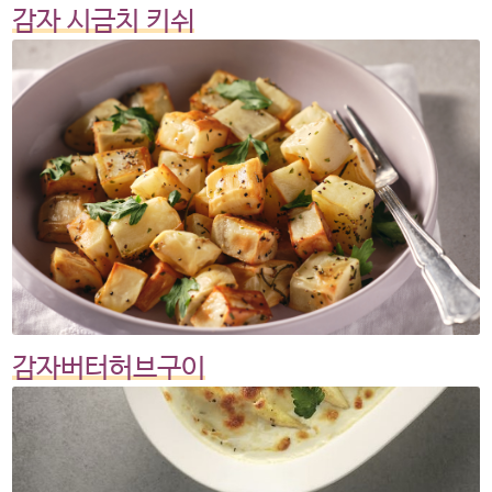
감자 시금치 키쉬
감자버터허브구이