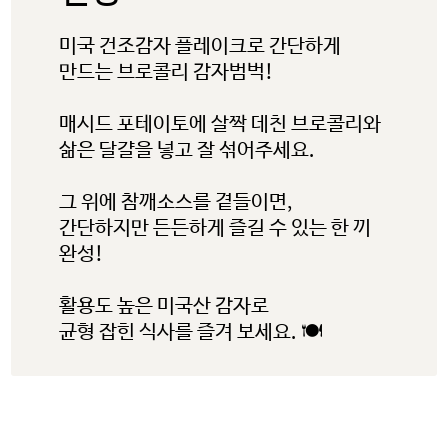
미국 건조감자 플레이크로 간단하게
만드는 브로콜리 감자범벅!
매시드 포테이토에 살짝 데친 브로콜리와
삶은 달걀을 넣고 잘 섞어주세요.
미국 감자협회 경고
그 위에 참깨소스를 곁들이면,
참고: 타사에서 관리하는 웹사이트
간단하지만 든든하게 즐길 수 있는 한 끼
완성!
링크를 클릭했으며 미국 감자협회
한국지사 웹사이트를 나가려고
활용도 높은 미국산 감자로
합니다. 이 외부링크는 제3자
균형 잡힌 식사를 즐겨 보세요. 🍽
웹사이트, 회사 또는 단체의 소유로
미국 감자협회는 연결된 링크
내용의 사실과 본질에 대한 책임을
지지 않습니다.