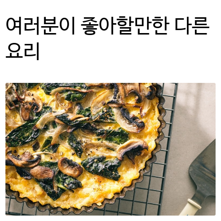
여러분이 좋아할만한 다른
계속하려면 ‘확인’을 클릭하고,
사용 중인 potatoesusa-
요리
korea.com 으로 돌아가려면
‘취소’를 눌러주시길 바랍니다.
OK
CANCEL