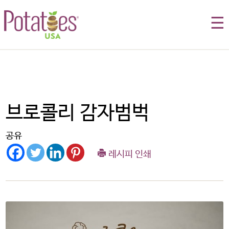
☰
브로콜리 감자범벅
공유
레시피 인쇄