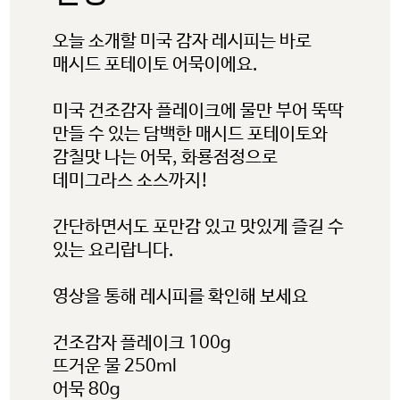
오늘 소개할 미국 감자 레시피는 바로
매시드 포테이토 어묵이에요.
미국 건조감자 플레이크에 물만 부어 뚝딱
만들 수 있는 담백한 매시드 포테이토와
감칠맛 나는 어묵, 화룡점정으로
데미그라스 소스까지!
간단하면서도 포만감 있고 맛있게 즐길 수
있는 요리랍니다.
미국 감자협회 경고
영상을 통해 레시피를 확인해 보세요
참고: 타사에서 관리하는 웹사이트
링크를 클릭했으며 미국 감자협회
건조감자 플레이크 100g
한국지사 웹사이트를 나가려고
뜨거운 물 250ml
어묵 80g
합니다. 이 외부링크는 제3자