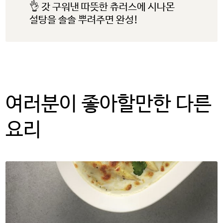
미국 감자협회는 연결된 링크
👌 갓 구워낸 따뜻한 츄러스에 시나몬
설탕을 솔솔 뿌려주면 완성!
내용의 사실과 본질에 대한 책임을
지지 않습니다.
계속하려면 ‘확인’을 클릭하고,
사용 중인 potatoesusa-
korea.com 으로 돌아가려면
여러분이 좋아할만한 다른
‘취소’를 눌러주시길 바랍니다.
요리
OK
CANCEL