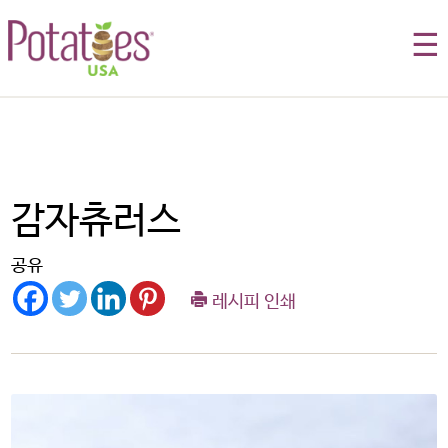
☰
감자츄러스
공유
레시피 인쇄