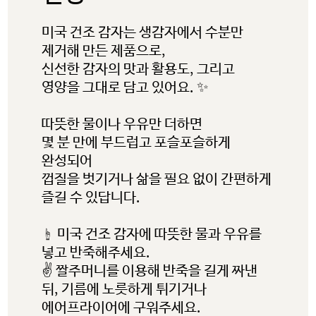
미국 건조 감자는 생감자에서 수분만
제거해 만든 제품으로,
신선한 감자의 맛과 활용도, 그리고
영양을 그대로 담고 있어요. ✨
따뜻한 물이나 우유만 더하면
몇 분 만에 부드럽고 포슬포슬하게
완성되어
미국 감자협회 경고
껍질을 벗기거나 삶을 필요 없이 간편하게
즐길 수 있답니다.
참고: 타사에서 관리하는 웹사이트
☝️ 미국 건조 감자에 따뜻한 물과 우유를
링크를 클릭했으며 미국 감자협회
넣고 반죽해주세요.
한국지사 웹사이트를 나가려고
✌️ 짤주머니를 이용해 반죽을 길게 짜낸
합니다. 이 외부링크는 제3자
뒤, 기름에 노릇하게 튀기거나
웹사이트, 회사 또는 단체의 소유로
에어프라이어에 구워주세요.