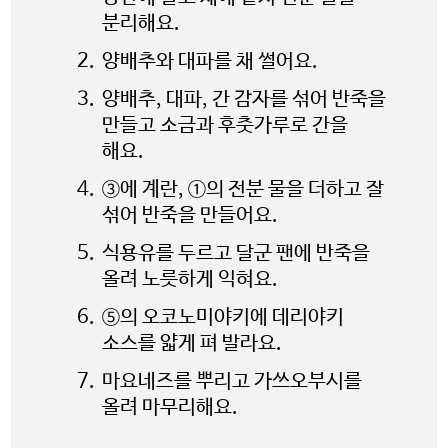
내용의 사실과 본질에 대한 책임을
분리해요.
지지 않습니다.
양배추와 대파를 채 썰어요.
계속하려면 ‘확인’을 클릭하고,
양배추, 대파, 간 감자를 섞어 반죽을
사용 중인 potatoesusa-
만들고 소금과 후춧가루로 간을
korea.com 으로 돌아가려면
해요.
‘취소’를 눌러주시길 바랍니다.
③에 계란, ①의 전분 물을 더하고 잘
섞어 반죽을 만들어요.
식용유를 두르고 달군 팬에 반죽을
OK
CANCEL
올려 노릇하게 익혀요.
⑤의 오코노미야키에 데리야키
소스를 얇게 펴 발라요.
마요네즈를 뿌리고 가쓰오부시를
올려 마무리해요.