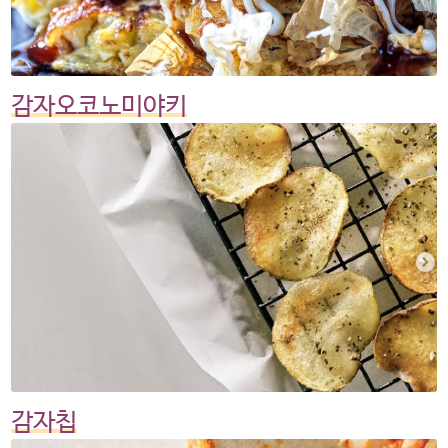
감자오코노미야키
감자칩