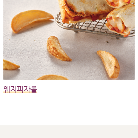
웨지피자롤