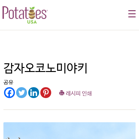
☰
감자오코노미야키
공유
레시피 인쇄