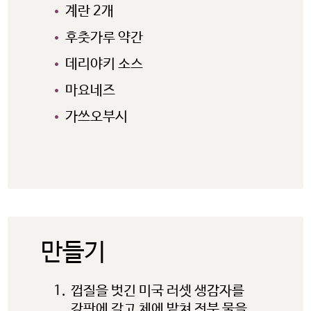
계란 2개
후춧가루 약간
데리야키 소스
마요네즈
가쓰오부시
미국 감자협회 경고
참고: 타사에서 관리하는 웹사이트
링크를 클릭했으며 미국 감자협회
한국지사 웹사이트를 나가려고
만들기
합니다. 이 외부링크는 제3자
웹사이트, 회사 또는 단체의 소유로
껍질을 벗긴 미국 러셋 생감자를
미국 감자협회는 연결된 링크
강판에 갈고 체에 밭쳐 전분 물을