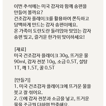
이번 추석에는 미국 감자와 함께 송편을
만들어 볼까요?
건조감자 플레이크를 활용하여 쫀득하고
담백하게 만드는 감자 송편이에요.
온 가족이 도란도란 둘러앉아 맛있는 감자
송편 빚고, 즐거운 한가위 맞이하세요!
[재료]
미국 건조감자 플레이크 30g, 뜨거운 물
90ml, 감자 전분 10g, 소금 0.5T, 설탕
미국 감자협회 경고
1T, 깨 1.5T, 꿀 0.5T
참고: 타사에서 관리하는 웹사이트
[만들기]
링크를 클릭했으며 미국 감자협회
1. 미국 건조감자 플레이크에 뜨거운 물을
붓고 잘 섞어요.
한국지사 웹사이트를 나가려고
2. ①에 감자 전분과 소금을 넣고, 뜨거운
합니다. 이 외부링크는 제3자
물을 조금씩 더하며 반죽해요.