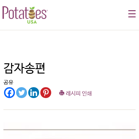
☰
감자송편
공유
레시피 인쇄