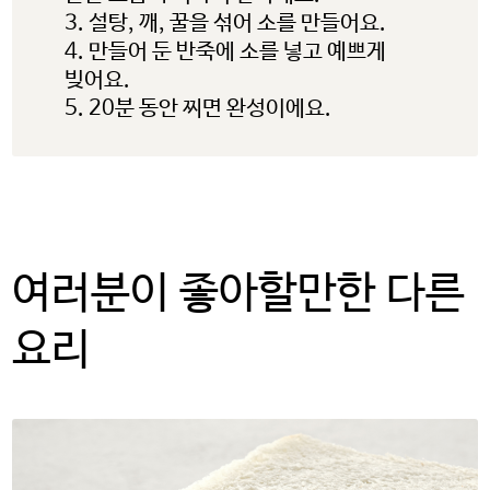
웹사이트, 회사 또는 단체의 소유로
3. 설탕, 깨, 꿀을 섞어 소를 만들어요.
미국 감자협회는 연결된 링크
4. 만들어 둔 반죽에 소를 넣고 예쁘게
내용의 사실과 본질에 대한 책임을
빚어요.
5. 20분 동안 찌면 완성이에요.
지지 않습니다.
계속하려면 ‘확인’을 클릭하고,
사용 중인 potatoesusa-
korea.com 으로 돌아가려면
‘취소’를 눌러주시길 바랍니다.
여러분이 좋아할만한 다른
요리
OK
CANCEL