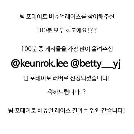
팀 포테이토 버츄얼레이스를 참여해주신
미국 감자협회 경고
100분 모두 최고에요!??
 타사에서 관리하는 웹사이트 링크를 클릭했으며 미국 
100분 중 게시물을 가장 많이 올려주신
사 웹사이트를 나가려고 합니다. 이 외부링크는 제3자 웹
@keunrok.lee @betty___yj
또는 단체의 소유로 미국 감자협회는 연결된 링크 내용의
본질에 대한 책임을 지지 않습니다.
팀 포테이토 러버로 선정되셨습니다!
 ‘확인’을 클릭하고, 사용 중인 potatoesusa-korea.
축하드립니다!?
돌아가려면 ‘취소’를 눌러주시길 바랍니다.
팀 포테이토 버츄얼 레이스 결과는 위와 같습니다!
OK
CANCEL