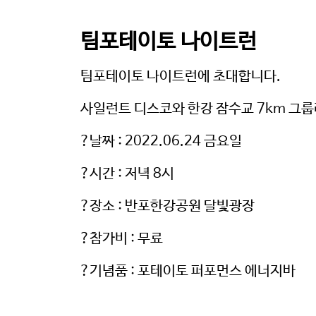
팀포테이토 나이트런
팀포테이토 나이트런에 초대합니다.
참고:
사일런트 디스코와 한강 잠수교 7km 그
한국지
?날짜 : 2022.06.24 금요일
회사 
?시간 : 저녁 8시
계속하려면
?장소 : 반포한강공원 달빛광장
?참가비 : 무료
?기념품 : 포테이토 퍼포먼스 에너지바